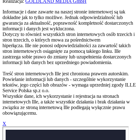
Realizacja:
GOLDLAND MEDIA GmbH
Informacje i dane zawarte na naszej stronie internetowej są tak
dokładne jak to tylko możliwe. Jednak odpowiedzialność lub
gwarancja za aktualność, poprawność kompletność dostarczonych
informacji i danych jest wykluczona.
Dotyczy to również wszystkich stron internetowych osób trzecich i
stron trzecich, o których mowa za pośrednictwem
hiperłącza. Ille nie ponosi odpowiedzialności za zawartość takich
stron internetowych osiągnięte za pomocą takiego linku. Ille
zastrzega sobie prawo do zmiany lub uzupełnienia dostarczonych
informacji lub danych bez uprzedniego powiadomienia.
Treść stron internetowych Ille jest chroniona prawem autorskim.
Powielanie informacji lub danych - szczególnie wykorzystanie
tekstów, jego części lub obrazów - wymaga uprzedniej zgody ILLE
Service Polska sp.z o.o.
Wszystkie dane, ich wykorzystanie i rejestracja na stronach
internetowych Ille, a także wszystkie działania i brak działania w
związku ze stroną internetową Ille podlegają wyłącznie prawu
obowiązującemu.
X