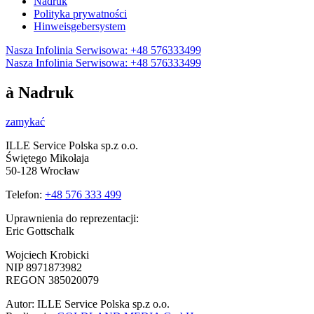
Nadruk
Polityka prywatności
Hinweisgebersystem
Nasza Infolinia Serwisowa: +48 576333499
Nasza Infolinia Serwisowa: +48 576333499
à Nadruk
zamykać
ILLE Service Polska sp.z o.o.
Świętego Mikołaja
50-128 Wrocław
Telefon:
+48 576 333 499
Uprawnienia do reprezentacji:
Eric Gottschalk
Wojciech Krobicki
NIP 8971873982
REGON 385020079
Autor: ILLE Service Polska sp.z o.o.