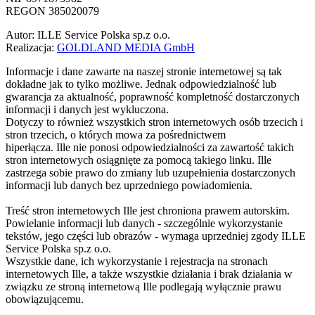
REGON 385020079
Autor: ILLE Service Polska sp.z o.o.
Realizacja:
GOLDLAND MEDIA GmbH
Informacje i dane zawarte na naszej stronie internetowej są tak
dokładne jak to tylko możliwe. Jednak odpowiedzialność lub
gwarancja za aktualność, poprawność kompletność dostarczonych
informacji i danych jest wykluczona.
Dotyczy to również wszystkich stron internetowych osób trzecich i
stron trzecich, o których mowa za pośrednictwem
hiperłącza. Ille nie ponosi odpowiedzialności za zawartość takich
stron internetowych osiągnięte za pomocą takiego linku. Ille
zastrzega sobie prawo do zmiany lub uzupełnienia dostarczonych
informacji lub danych bez uprzedniego powiadomienia.
Treść stron internetowych Ille jest chroniona prawem autorskim.
Powielanie informacji lub danych - szczególnie wykorzystanie
tekstów, jego części lub obrazów - wymaga uprzedniej zgody ILLE
Service Polska sp.z o.o.
Wszystkie dane, ich wykorzystanie i rejestracja na stronach
internetowych Ille, a także wszystkie działania i brak działania w
związku ze stroną internetową Ille podlegają wyłącznie prawu
obowiązującemu.